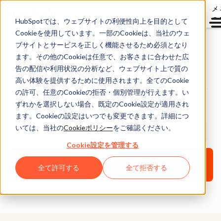
メ
ュ
HubSpotでは、ウェブサイトの利便性向上を目的として
Cookieを使用しています。一部のCookieは、当社のウェ
ブサイトとサービスを正しく機能させるため必須となり
ます。その他のCookieは任意で、お客さまに合わせた広
世界で400万PVを超え
告の配信や利用状況の分析など、ウェブサイト上で質の
る企業文化作りの指針
高い体験を提供するために使用されます。全てのCookie
の許可、任意のCookieの拒否・個別管理が行えます。い
「カルチャーコード」
ずれかを選択しない場合、既定のCookie設定が適用され
ます。Cookieの設定はいつでも変更できます。詳細につ
の日本語版資料を公開
いては、当社の
Cookieポリシー
をご確認ください。
Cookie設定を管理する
ニュースリリースのPDFはこちら
全て許可する
全て拒否する