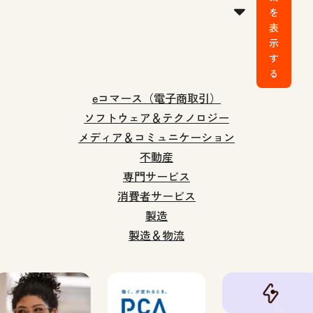
を
表
示
す
る
eコマース（電子商取引）
ソフトウェア＆テクノロジー
メディア＆コミュニケーション
不動産
専門サービス
消費者サービス
製造
製造＆物流