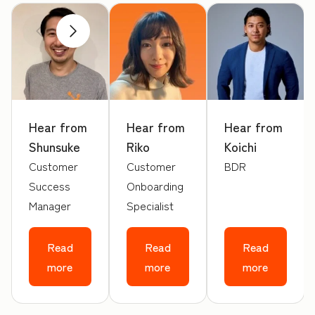
前へ
次へ
Hear from
Hear from
Hear from
Shunsuke
Riko
Koichi
Customer
Customer
BDR
Success
Onboarding
Manager
Specialist
Read
Read
Read
more
more
more