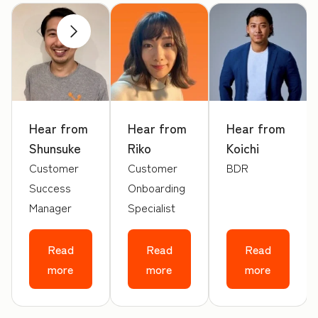
前へ
次へ
Hear from
Hear from
Hear from
Shunsuke
Riko
Koichi
Customer
Customer
BDR
Success
Onboarding
Manager
Specialist
Read
Read
Read
more
more
more