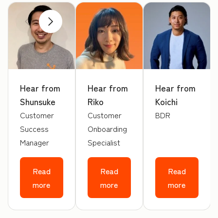
前へ
次へ
Hear from
Hear from
Hear from
Shunsuke
Riko
Koichi
Customer
Customer
BDR
Success
Onboarding
Manager
Specialist
Read
Read
Read
more
more
more