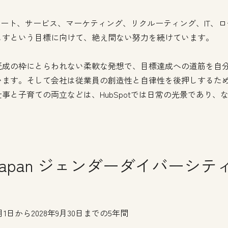
サポート、サービス、マーケティング、リクルーティング、IT
こすという目標に向けて、絶え間ない努力を続けています。
既成の枠にとらわれない柔軟な発想で、目標達成への道筋を自
います。そして会社は従業員の創造性と自律性を後押しするた
事と子育ての両立などは、HubSpotでは日常の光景であり、
t Japan ジェンダーダイバーシテ
月1日から2028年9月30日までの5年間