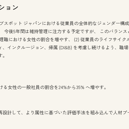
ション
、ハブスポット ジャパンにおける従業員の全体的なジェンダー構成
す。 今後5年間は維持管理に注力する予定ですが、 このバランス
に管理職における女性の割合を増やす、 (2) 従業員のライフサイ
、インクルージョン、帰属 (DI&B) を考慮し続けるよう、職
す。
ける女性の一般社員の割合を24%から35% へ増やす。
再設計して、より属性に基づいた評価手法を組み込んで人材プ