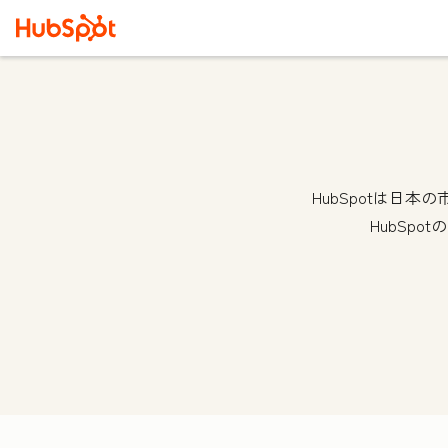
HubSpotは日
HubSp