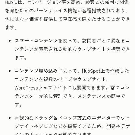
Hubには、コンバージョン率を高め、顧客との強固な関係
を育むためのパーソナライズ機能が各種搭載されており、
他にはない価値を提供して存在感を際立たせることができ
ます。
スマートコンテンツ
を使って、訪問者ごとに異なるコ
ンテンツが表示される動的なウェブサイトを構築でき
ます。
コンテンツ埋め込み
によって、HubSpot上で作成した
コンテンツを複数のページやウェブサイト、
WordPressウェブサイトにも展開できます。常にコン
テンツを一元的に管理でき、メンテナンスが簡単で
す。
直観的な
ドラッグ＆ドロップ方式のエディター
でウェ
ブサイトやブログなどを編集できるため、開発やデザ
インのボトルネックが解消されます。