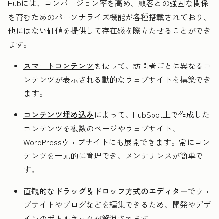
Hubには、コンバージョン率を高め、顧客との強固な関係
を育むためのパーソナライズ機能が各種搭載されており、
他にはない価値を提供して存在感を際立たせることができ
ます。
スマートコンテンツ
を使って、訪問者ごとに異なるコ
ンテンツが表示される動的なウェブサイトを構築でき
ます。
コンテンツ埋め込み
によって、HubSpot上で作成した
コンテンツを複数のページやウェブサイト、
WordPressウェブサイトにも展開できます。常にコン
テンツを一元的に管理でき、メンテナンスが簡単で
す。
直観的な
ドラッグ＆ドロップ方式のエディター
でウェ
ブサイトやブログなどを編集できるため、開発やデザ
インのボトルネックが解消されます。