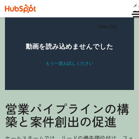
メ
ュ
Sales Hub
営業パイプラインの構
築と案件創出の促進
セールスチームでは、リードの優先順位付け、フォ