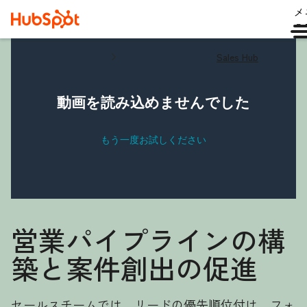
メ
ュ
Sales Hub
営業パイプラインの構
築と案件創出の促進
セールスチームでは、リードの優先順位付け、フォ