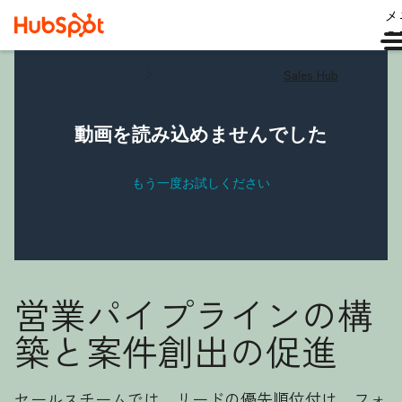
メ
ュ
Sales Hub
営業パイプラインの構
築と案件創出の促進
セールスチームでは、リードの優先順位付け、フォ