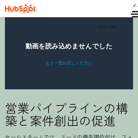
メ
ュ
Sales Hub
営業パイプラインの構
築と案件創出の促進
セールスチームでは、リードの優先順位付け、フォ