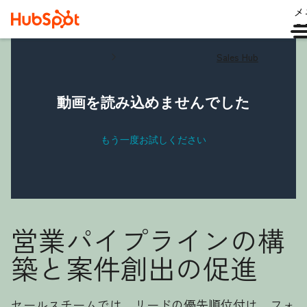
メ
ュ
Sales Hub
営業パイプラインの構
築と案件創出の促進
セールスチームでは、リードの優先順位付け、フォ