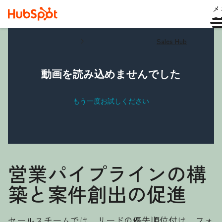
メ
ュ
Sales Hub
営業パイプラインの構
築と案件創出の促進
セールスチームでは、リードの優先順位付け、フォ