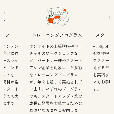
テンツ
トレーニングプログラム
スタート
のコンテン
オンサイトの上級講座やバー
HubSpot f
プ向けに作
チャルのワークショップな
客を獲得し
ソースライ
ど、パートナー様やスタート
をスタート
ンデマンド
アップ企業を対象にした多彩
えするだけ
キットな
なトレーニングプログラム
を実践する
新資料が常
が、年間を通して実施されて
アもお手頃
、スタート
います。いずれのプログラム
す。
を立てて実
でも、スタートアップ企業の
つはずで
成長と発展を実現するための
具体的な方法をご案内しま