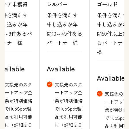
ティア未獲得
シルバー
ゴールド
条件を満たす
条件を満たす
条件を満たす
申し込みが年
申し込みが年
申し込みが年
間1～9件あるパ
間10～49件ある
間50件以上あ
ートナー様
パートナー様
るパートナー
様
vailable
Available
Available
支援先のスタ
支援先のスタ
ートアップ企
ートアップ企
支援先のス
業が特別価格
業が特別価格
ートアップ
でHubSpot製
でHubSpot製
業が特別価
品を利用可能
品を利用可能
でHubSpot
に（詳細は
こ
に（詳細は
こ
品を利用可