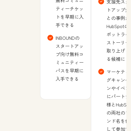
無料コミュニ
支援先スタ
ティーチケッ
トアップ企
トを早期に入
との事例が
手できる
HubSpotの
ポットライ
INBOUNDの
ストーリー
スタートアッ
取り上げら
プ向け無料コ
る候補に
ミュニティー
パスを早期に
マーケティ
入手できる
グキャンペ
ンやイベン
にパートナ
様とHubSpo
の両社のブ
ンド名を使
して参加で