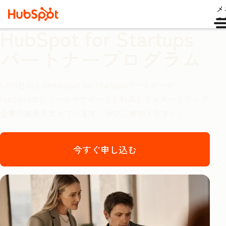
メ
ュ
HubSpot for Startups
パートナープログラム
1,500社以上のHubSpot for Startupsパートナーが、
HubSpotのリソースやサポートを利用してスタートアップ
企業の成長を支えています。ぜひご参加ください。
今すぐ申し込む