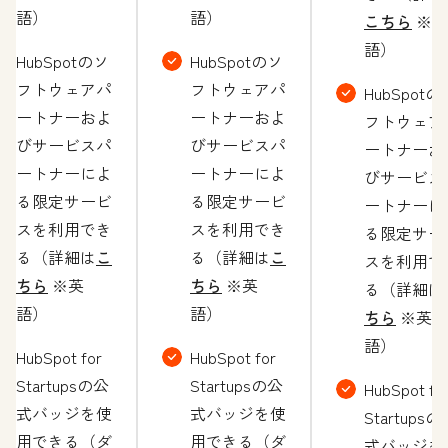
語）
語）
こちら
※英
語）
HubSpotのソ
HubSpotのソ
フトウェアパ
フトウェアパ
HubSpotの
ートナーおよ
ートナーおよ
フトウェア
びサービスパ
びサービスパ
ートナーお
ートナーによ
ートナーによ
びサービス
る限定サービ
る限定サービ
ートナーに
スを利用でき
スを利用でき
る限定サー
る（詳細は
こ
る（詳細は
こ
スを利用で
ちら
※英
ちら
※英
る（詳細は
語）
語）
ちら
※英
語）
HubSpot for
HubSpot for
Startupsの公
Startupsの公
HubSpot fo
式バッジを使
式バッジを使
Startupsの
用できる（ダ
用できる（ダ
式バッジを