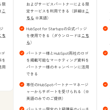
る限
およびサービスパートナーによる限
は
こ
定サービスを利用できる（詳細は
こ
ちら
※英語）
ッジ
HubSpot for Startupsの公式バッジ
こち
を使用できる（ダウンロードは
こち
ら
）
ロゴ
パートナー様とHubSpot両社のロゴ
料を
を掲載可能なマーケティング資料を
活用
パートナー様のキャンペーンに活用
できる
専任のHubSpotパートナーマネージ
ャーからサポートを受けられる（※
英語のみでのご提供）
パートナー限定の上級講座のバーチ