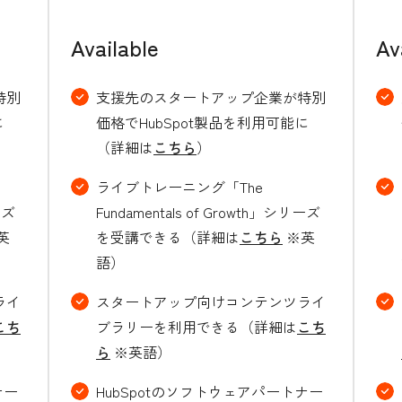
Available
Av
特別
支援先のスタートアップ企業が特別
に
価格でHubSpot製品を利用可能に
（詳細は
こちら
）
ライブトレーニング「The
ーズ
Fundamentals of Growth」シリーズ
英
を受講できる（詳細は
こちら
※英
語）
ライ
スタートアップ向けコンテンツライ
こち
ブラリーを利用できる（詳細は
こち
ら
※英語）
ナー
HubSpotのソフトウェアパートナー