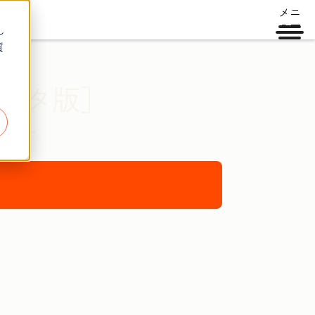
メニ
ュー
し
質
ベータ版］
援します。