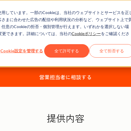
eを使用しています。一部のCookieは、当社のウェブサイトとサービスを正
お客さまに合わせた広告の配信や利用状況の分析など、ウェブサイト上で
、任意のCookieの拒否・個別管理が行えます。いずれかを選択しない場
でも変更できます。詳細については、当社の
Cookieポリシー
をご確認くださ
potプレミアムサポート［
Cookie設定を管理する
全て許可する
全て拒否する
の成長に合わせて、 HubSpotプラットフォームの最適化を支
営業担当者に相談する
提供内容