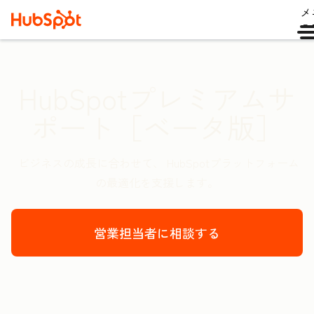
メ
ュ
HubSpotプレミアムサ
ポート［ベータ版］
ビジネスの成長に合わせて、 HubSpotプラットフォーム
の最適化を支援します。
営業担当者に相談する