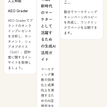
人工知能
こ...
新時代
AEO Grader
数分でマーケティング
のマー
キャンペーンのコピー
ケター
AEO Graderでブ
を作成し、ワンクリッ
として
ランドのオンラ
クでページを公開でき
インプレゼンス
活躍す
ます。
を分析し、セン
るため
チメント、シェ
の生成AI
アオブボイス
（SoV）、認知
活用ガ
度に関するイン
イド
サイトを取得し
ましょう。
マーケテ
ィング業
務の効率
化と成果
向上を実
現するた
めのAI活
用手法を