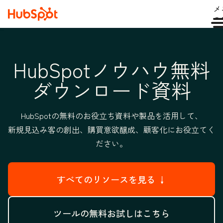
メ
ュ
HubSpotノウハウ無料
ダウンロード資料
HubSpotの無料のお役立ち資料や製品を活用して、
新規見込み客の創出、購買意欲醸成、顧客化にお役立てく
ださい。
すべてのリソースを見る ↓
ツールの無料お試しはこちら