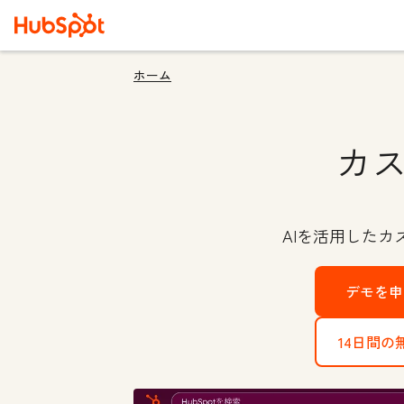
ホーム
カ
AIを活用した
デモを
14日間