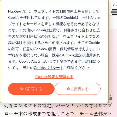
メ
ュ
HubSpotでは、ウェブサイトの利便性向上を目的として
Cookieを使用しています。一部のCookieは、当社のウェ
Agent Hub
ブサイトとサービスを正しく機能させるため必須となり
ます。その他のCookieは任意で、お客さまに合わせた広
告の配信や利用状況の分析など、ウェブサイト上で質の
高い体験を提供するために使用されます。全てのCookie
案件創出エージェント
の許可、任意のCookieの拒否・個別管理が行えます。い
トップセールスの
ずれかを選択しない場合、既定のCookie設定が適用され
ます。Cookieの設定はいつでも変更できます。詳細につ
案件創出力を、
いては、当社の
Cookieポリシー
をご確認ください。
チーム全体に
Cookie設定を管理する
全て許可する
全て拒否する
案件創出エージェントが、アカウントの調査から適
切なコンタクトの特定、パーソナライズされたアプ
ローチ案の作成までを担うことで、チーム全体がト