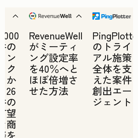
1,000
RevenueWell
PingPlotte
件の
がミーティ
のトライ
コン
ング設定率
アル施策
タク
を40％へと
全体を支
トか
ほぼ倍増さ
えた案件
ら26
せた方法
創出エー
件の
ジェント
有望
な商
談を