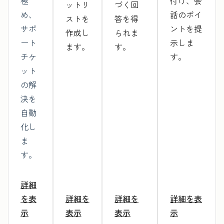
極
付け、会
ットリ
づく回
め、
話のポイ
ストを
答を得
サポ
ントを提
作成し
られま
ート
示しま
ます。
す。
チケ
す。
ット
の解
決を
自動
化し
ま
す。
詳細
を表
詳細を
詳細を
詳細を表
示
表示
表示
示