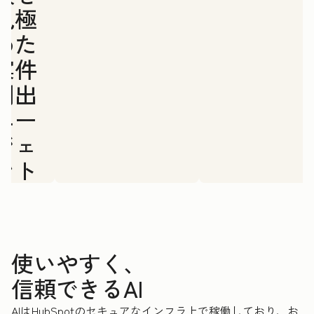
見極
めた
案件
創出
エー
ジェ
ント
使いやすく、
信頼できるAI
AIはHubSpotのセキュアなインフラ上で稼働しており、お