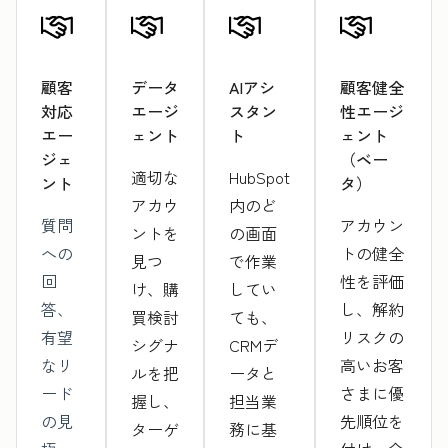
顧客
データ
AIアシ
顧客健全
対応
エージ
スタン
性エージ
エー
ェント
ト
ェント
ジェ
（ベー
適切な
HubSpot
ント
タ）
アカウ
内のど
質問
アカウン
ントを
の画面
への
トの健全
見つ
で作業
回
性を評価
け、購
してい
答、
し、解約
買検討
ても、
有望
リスクの
シグナ
CRMデ
なリ
高いお客
ルを把
ータと
ード
さまに優
握し、
担当業
の見
先順位を
ターゲ
務に基