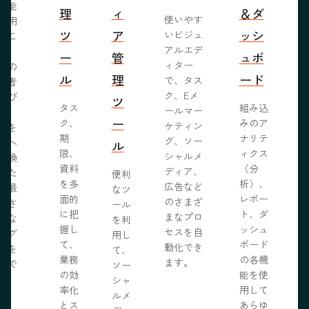
機能
理
ィ
＆ダ
使いやす
活用
ツ
ア
ッシ
いビジュ
るこ
アルエデ
で、
ー
管
ュボ
ィター
くの
ル
理
ード
で、タス
問者
ク、Eメ
呼び
ツ
タス
組み込
ールマー
み、
ー
ク、
みのア
ケティン
者を
S
期
ナリテ
グ、ソー
客へ
ル
限、
ィクス
シャルメ
転換
資料
（分
ディア、
るた
便利
を多
析）、
広告など
に最
なツ
面的
レポー
のさまざ
化さ
ール
に把
ト、ダ
まなプロ
たな
を利
握し
ッシュ
セスを自
ログ
用し
て、
ボード
動化でき
事を
て、
業務
の各機
ます。
開で
ソー
R
の効
能を使
ま
シャ
率化
用して
。
ルメ
とス
あらゆ