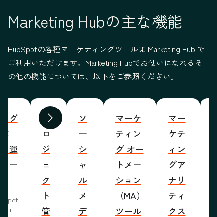
Marketing Hubの主な機能
HubSpotの各種マーケティングツールは Marketing Hub で
ご利用いただけます。Marketing Hubでお使いになれるそ
の他の機能については、以下をご参照ください。
ブログ
プ
ソ
マーケ
マー
S
前へ
次へ
の作
ロ
ー
ティン
ケテ
成・運
ジ
シ
グ オー
ィン
営ツー
ェ
ャ
トメー
グア
ル
ク
ル
ション
ナリ
ト
メ
（MA）
ティ
bSpot
管
デ
ツール
クス
ブロ