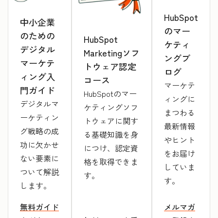
HubSpot
中小企業
のマー
のための
HubSpot
ケティ
デジタル
Marketingソフ
ングブ
マーケテ
トウェア認定
ログ
ィング入
コース
マーケテ
門ガイド
HubSpotのマー
ィングに
デジタルマ
ケティングソフ
まつわる
ーケティン
トウェアに関す
最新情報
グ戦略の成
る基礎知識を身
やヒント
功に欠かせ
につけ、認定資
をお届け
ない要素に
格を取得できま
していま
ついて解説
す。
す。
します。
無料ガイド
メルマガ