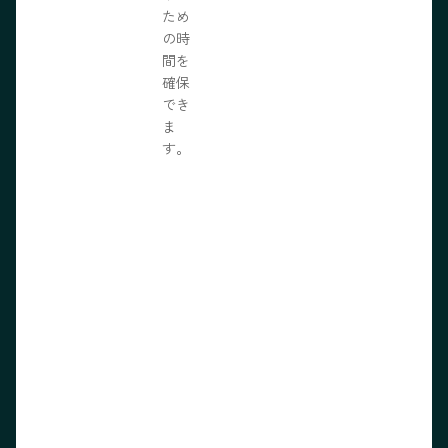
ため
の時
間を
確保
でき
ま
す。