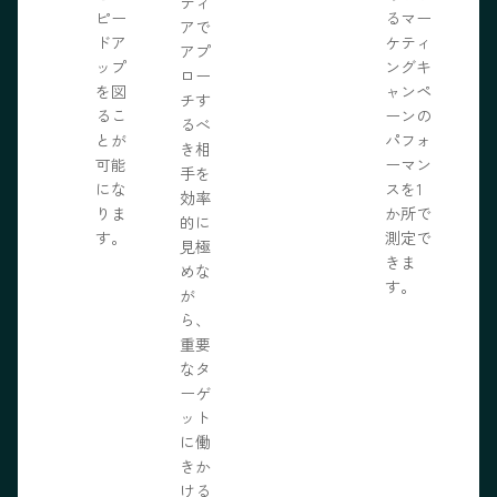
ディ
ピー
るマー
アで
ドア
ケティ
アプ
ップ
ングキ
ロー
を図
ャンペ
チす
るこ
ーンの
るべ
とが
パフォ
き相
可能
ーマン
手を
にな
スを1
効率
りま
か所で
的に
す。
測定で
見極
きま
めな
す。
が
ら、
重要
なタ
ーゲ
ット
に働
きか
ける