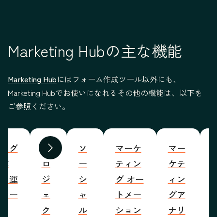
Marketing Hubの主な機能
Marketing Hub
にはフォーム作成ツール以外にも、
Marketing Hubでお使いになれるその他の機能は、以下を
ご参照ください。
ブログ
プ
ソ
マーケ
マー
S
前へ
次へ
の作
ロ
ー
ティン
ケテ
成・運
ジ
シ
グ オー
ィン
営ツー
ェ
ャ
トメー
グア
ル
ク
ル
ション
ナリ