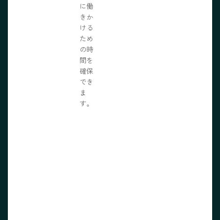
に働
きか
ける
ため
の時
間を
確保
でき
ま
す。