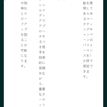
の効
能を使
ま
シャ
率化
用して
。
ルメ
とス
あらゆ
ディ
ピー
るマー
アで
ドア
ケティ
アプ
ップ
ングキ
ロー
を図
ャンペ
チす
るこ
ーンの
るべ
とが
パフォ
き相
可能
ーマン
手を
にな
スを1
効率
りま
か所で
的に
す。
測定で
見極
きま
めな
す。
が
ら、
重要
なタ
ーゲ
ット