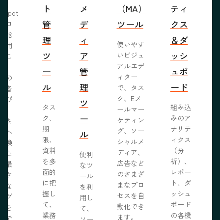
ト
メ
（MA）
ティ
bSpot
管
デ
ツール
クス
ブロ
機能
理
ィ
＆ダ
使いやす
活用
ツ
ア
ッシ
いビジュ
るこ
アルエデ
で、
ー
管
ュボ
ィター
くの
ル
理
ード
で、タス
問者
ク、Eメ
呼び
ツ
タス
組み込
ールマー
み、
ー
ク、
みのア
ケティン
者を
S
期
ナリテ
グ、ソー
客へ
ル
限、
ィクス
シャルメ
転換
資料
（分
ディア、
るた
便利
を多
析）、
広告など
に最
なツ
面的
レポー
のさまざ
化さ
ール
に把
ト、ダ
まなプロ
たな
を利
握し
ッシュ
セスを自
ログ
用し
て、
ボード
動化でき
事を
て、
業務
の各機
ます。
開で
ソー
R