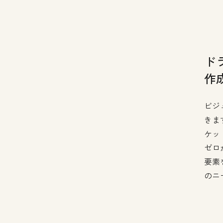
ド
作
ビジ
きま
ケッ
ゼロ
要素
のニ