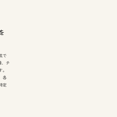
を
成で
録、チ
す。
。各
特定