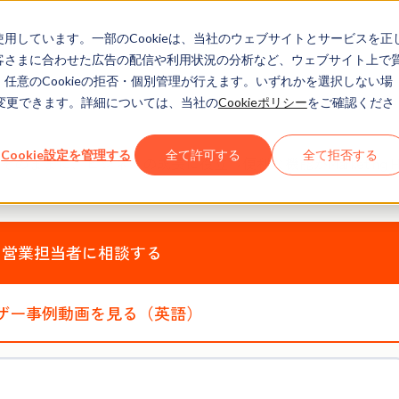
eを使用しています。一部のCookieは、当社のウェブサイトとサービスを正
お客さまに合わせた広告の配信や利用状況の分析など、ウェブサイト上で
、任意のCookieの拒否・個別管理が行えます。いずれかを選択しない場
でも変更できます。詳細については、当社の
Cookieポリシー
をご確認くださ
Cookie設定を管理する
全て許可する
全て拒否する
、ビジネスの成長に役立つ便利な機能がMarketing Hub E
営業担当者に相談する
ザー事例動画を見る（英語）