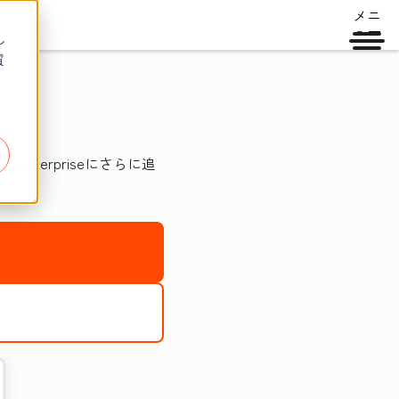
メニ
ュー
し
質
nterpriseにさらに追