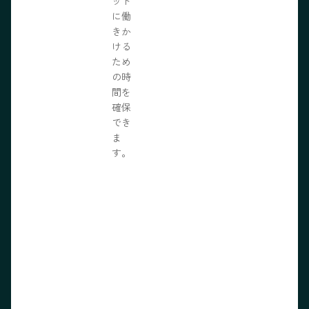
ット
に働
きか
ける
ため
の時
間を
確保
でき
ま
す。