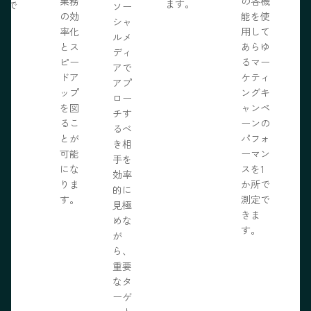
業務
の各機
ます。
開で
ソー
R
の効
能を使
ま
シャ
率化
用して
。
ルメ
とス
あらゆ
ディ
ピー
るマー
アで
ドア
ケティ
アプ
ップ
ングキ
ロー
を図
ャンペ
チす
るこ
ーンの
るべ
とが
パフォ
き相
可能
ーマン
手を
にな
スを1
効率
りま
か所で
的に
す。
測定で
見極
きま
めな
す。
が
ら、
重要
なタ
ーゲ