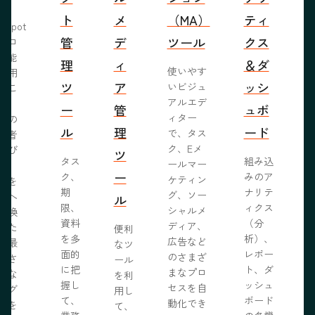
ト
メ
（MA）
ティ
bSpot
管
デ
ツール
クス
ブロ
機能
理
ィ
＆ダ
使いやす
活用
ツ
ア
ッシ
いビジュ
るこ
アルエデ
で、
ー
管
ュボ
ィター
くの
ル
理
ード
で、タス
問者
ク、Eメ
呼び
ツ
タス
組み込
ールマー
み、
ー
ク、
みのア
ケティン
者を
S
期
ナリテ
グ、ソー
客へ
ル
限、
ィクス
シャルメ
転換
資料
（分
ディア、
るた
便利
を多
析）、
広告など
に最
なツ
面的
レポー
のさまざ
化さ
ール
に把
ト、ダ
まなプロ
たな
を利
握し
ッシュ
セスを自
ログ
用し
て、
ボード
動化でき
事を
て、