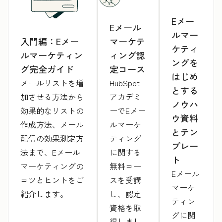
Eメー
Eメール
ルマー
入門編：Eメー
マーケテ
ケティ
ルマーケティン
ィング認
ングを
グ完全ガイド
定コース
はじめ
メールリストを増
HubSpot
とする
加させる方法から
アカデミ
ノウハ
効果的なリストの
ーでEメー
ウ資料
作成方法、メール
ルマーケ
とテン
配信の効果測定方
ティング
プレー
法まで、Eメール
に関する
ト
マーケティングの
無料コー
Eメール
コツとヒントをご
スを受講
マーケ
紹介します。
し、認定
ティン
資格を取
グに関
得しまし