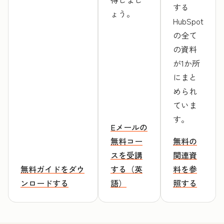
する
ょう。
HubSpot
の全て
の資料
が1か所
にまと
められ
ていま
す。
Eメールの
無料コー
無料の
スを受講
関連資
無料ガイドをダウ
する（英
料を参
ンロードする
語）
照する