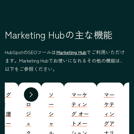
Marketing Hubの主な機能
HubSpotのSEOツールは
Marketing Hub
でご利用いただけ
ます。Marketing Hubでお使いになれるその他の機能は、
以下をご参照ください。
ブログ
プ
ソ
マーケ
マー
S
前へ
次へ
の作
ロ
ー
ティン
ケテ
成・運
ジ
シ
グ オー
ィン
営ツー
ェ
ャ
トメー
グア
ル
ク
ル
ション
ナリ