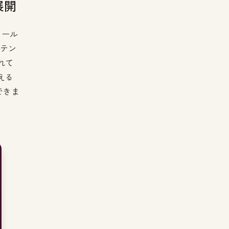
展開
メール
ルテン
れて
える
できま