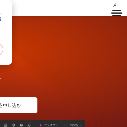
メニ
ュー
し
質
。
モを申し込む