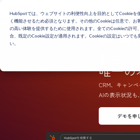
HubSpotでは、ウェブサイトの利便性向上を目的としてCooki
く機能させるため必須となります。その他のCookieは任意で、
の高い体験を提供するために使用されます。全てのCookieの許可
合、既定のCookie設定が適用されます。Cookieの設定はいつ
い。
顧客デ
唯一の
CRM、キャンペ
AIの表示状況も
デモを申