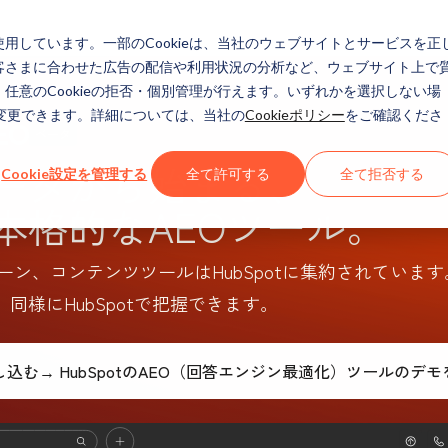
eを使用しています。一部のCookieは、当社のウェブサイトとサービスを正
お客さまに合わせた広告の配信や利用状況の分析など、ウェブサイト上で
、任意のCookieの拒否・個別管理が行えます。いずれかを選択しない場
でも変更できます。詳細については、当社の
Cookieポリシー
をご確認くださ
ベータ
ータから始まる、
Cookie設定を管理する
全て許可する
全て拒否する
本格的なAEOツール。
ーン、コンテンツツールはHubSpotに集約されています
、同様にHubSpotで把握できます。
し込む→
HubSpotのAEO（回答エンジン最適化）ツールのデ