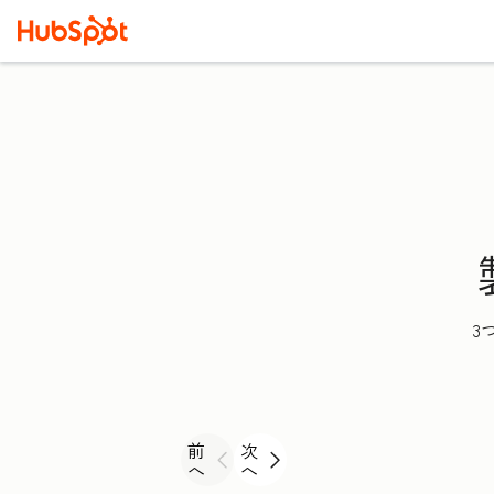
3
前
次
へ
へ