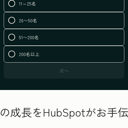
11～25名
26〜50名
51〜200名
200名以上
次へ
の成長をHubSpotがお手