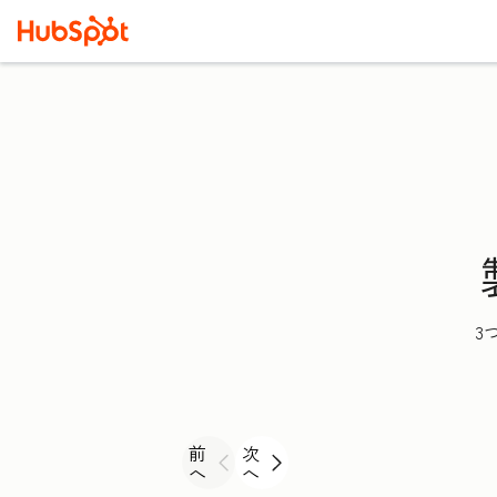
3
前
次
へ
へ