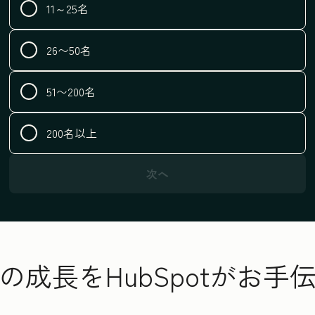
11～25名
26〜50名
51〜200名
200名以上
次へ
の成長をHubSpotがお手