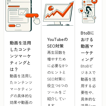
BtoBに
YouTubeの
おける
動画を活用
SEO対策
動画マ
したコンテ
再生回数を
ーケテ
ンツマーケ
増やすため
ィング
ティングと
に必要な8つ
BtoBビ
は？
のヒントと
ジネスで
動画を活用し
SEO対策に
動画を活
たコンテンツ
役立つ6つの
用する必
マーケティン
ツールをご
要性や、
グの具体的な
紹介してい
具体的な
効果や動画の
ます。
活用シー