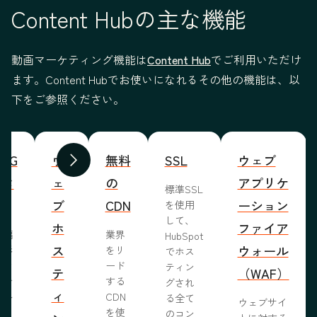
Content Hubの主な機能
動画マーケティング機能は
Content Hub
でご利用いただけ
ます。Content Hubでお使いになれるその他の機能は、以
下をご参照ください。
WYG
ウ
無料
SSL
ウェブ
前へ
次へ
ィタ
ェ
の
アプリケ
標準SSL
ブ
CDN
ーション
を使用
して、
ホ
ファイア
ま編
業界
HubSpot
ス
ウォール
成形
をリ
でホス
めな
ード
ティン
テ
（WAF）
業で
する
グされ
ィ
ール
CDN
る全て
ウェブサイ
らし
を使
のコン