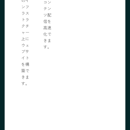
のイ
コン
ンフ
テン
ラス
ツ配
トラ
信を
クチ
高速
ャー
化で
上に
きま
ウェ
す。
ブサ
イト
を構
築で
きま
す。