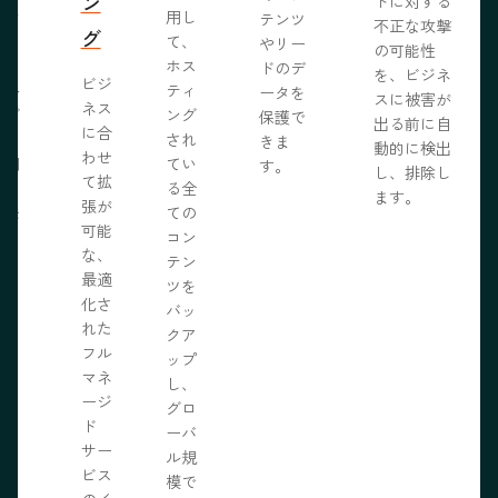
ン
トに対する
ブサ
用し
テンツ
不正な攻撃
グ
作り
て、
やリー
の可能性
う。
ホス
ドのデ
を、ビジネ
ビジ
ール
ティ
ータを
スに被害が
ネス
ェブ
ング
保護で
出る前に自
に合
プロ
され
きま
動的に検出
わせ
採用
てい
す。
し、排除し
て拡
いる
る全
ます。
張が
開発
ての
可能
の力
コン
な、
限に
テン
最適
きま
ツを
化さ
バッ
れた
クア
フル
ップ
マネ
し、
ージ
グロ
ド
ーバ
サー
ル規
ビス
模で