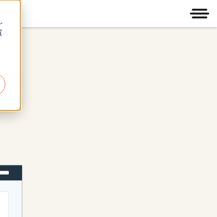
メニ
し
質