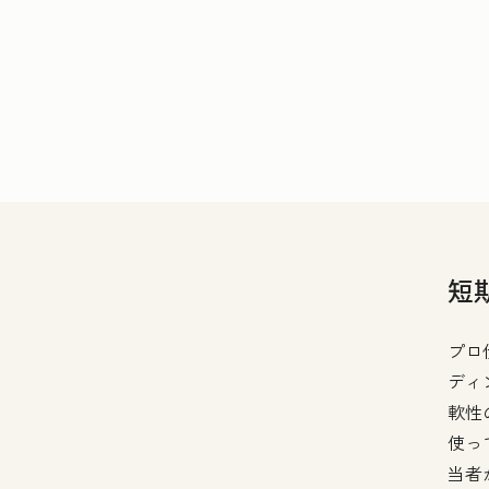
短
プロ
ディ
軟性
使っ
当者