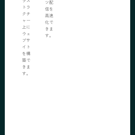
ラス
ツ配
トラ
信を
クチ
高速
ャー
化で
上に
きま
ウェ
す。
ブサ
イト
を構
築で
きま
す。