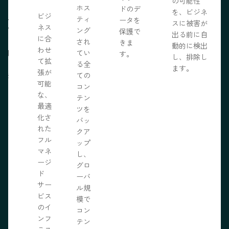
の可能性
う。
ホス
ドのデ
を、ビジネ
ビジ
ール
ティ
ータを
スに被害が
ネス
ェブ
ング
保護で
出る前に自
に合
プロ
され
きま
動的に検出
わせ
採用
てい
す。
し、排除し
て拡
いる
る全
ます。
張が
開発
ての
可能
の力
コン
な、
限に
テン
最適
きま
ツを
化さ
バッ
れた
クア
フル
ップ
マネ
し、
ージ
グロ
ド
ーバ
サー
ル規
ビス
模で
のイ
コン
ンフ
テン