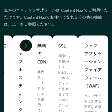
無料のコンテンツ管理ツールは Content Hub でご利用いた
だけます。Content Hubでお使いになれるその他の機能
は、以下をご参照ください。
WYG
ウ
無料
SSL
ウェブ
前へ
次へ
ィタ
ェ
の
アプリケ
標準SSL
ブ
CDN
ーション
を使用
して、
ホ
ファイア
ま編
業界
HubSpot
ス
ウォール
成形
をリ
でホス
めな
ード
ティン
テ
（WAF）
業で
する
グされ
ィ
ール
CDN
る全て
ウェブサイ
らし
を使
のコン
ン
トに対する
ブサ
用し
テンツ
不正な攻撃
グ
作り
て、
やリー