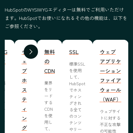
HubSpotのWYSIWYGエディターは無料でご利用いただけ
ます。HubSpotでお使いになれるその他の機能は、以下を
ご参照ください。
WYG
ウ
無料
SSL
ウェブ
前へ
次へ
ィタ
ェ
の
アプリケ
標準SSL
ブ
CDN
ーション
を使用
して、
ホ
ファイア
ま編
業界
HubSpot
ス
ウォール
成形
をリ
でホス
めな
ード
ティン
テ
（WAF）
業で
する
グされ
ィ
ール
CDN
る全て
ウェブサイ
らし
を使
のコン
ン
トに対する
ブサ
用し
テンツ
不正な攻撃
グ
作り
て、
やリー
の可能性