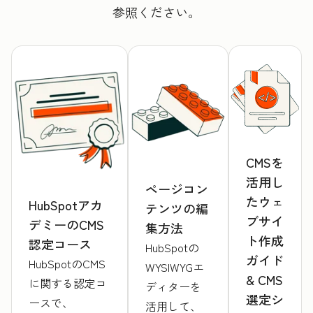
参照ください。
CMSを
活用し
ページコン
たウェ
HubSpotアカ
テンツの編
ブサイ
デミーのCMS
集方法
ト作成
認定コース
HubSpotの
ガイド
HubSpotのCMS
WYSIWYGエ
& CMS
に関する認定コ
ディターを
選定シ
ースで、
活用して、