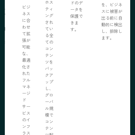
う。
ホス
ドのデ
を、ビジネ
ビジ
ール
ティ
ータを
スに被害が
ネス
ェブ
ング
保護で
出る前に自
に合
プロ
され
きま
動的に検出
わせ
採用
てい
す。
し、排除し
て拡
いる
る全
ます。
張が
開発
ての
可能
の力
コン
な、
限に
テン
最適
きま
ツを
化さ
バッ
れた
クア
フル
ップ
マネ
し、
ージ
グロ
ド
ーバ
サー
ル規
ビス
模で
のイ
コン
ンフ
テン
ラス
ツ配