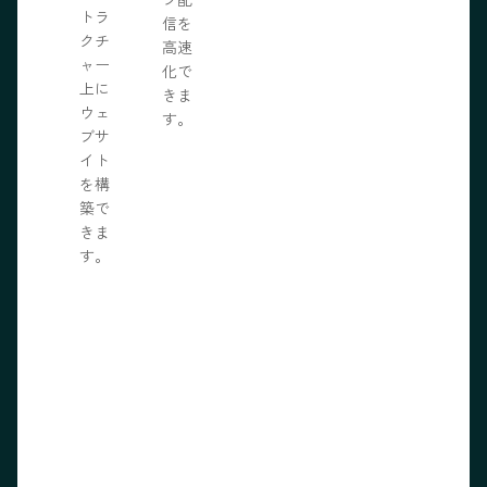
トラ
信を
クチ
高速
ャー
化で
上に
きま
ウェ
す。
ブサ
イト
を構
築で
きま
す。