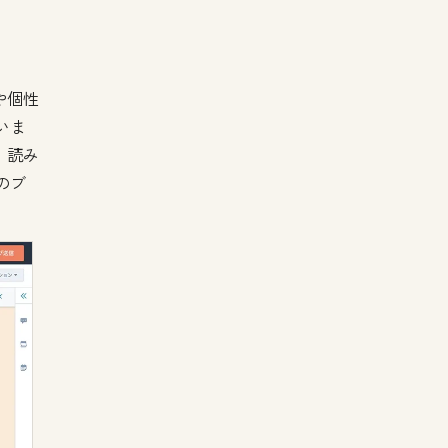
や個性
いま
、読み
のブ
。