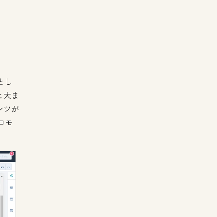
とし
と大ま
ンツが
ロモ