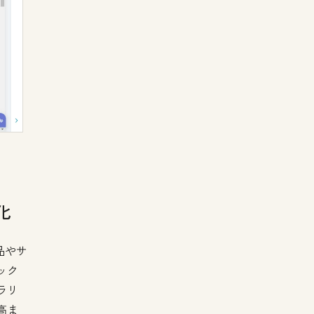
化
品やサ
ック
ラリ
高ま