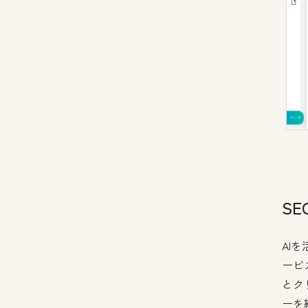
S
AI
ービ
とク
ーを