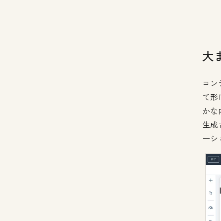
大
コン
て形
かな
生成
ーシ