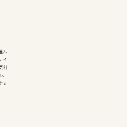
選ん
サイ
便利
ル、
する