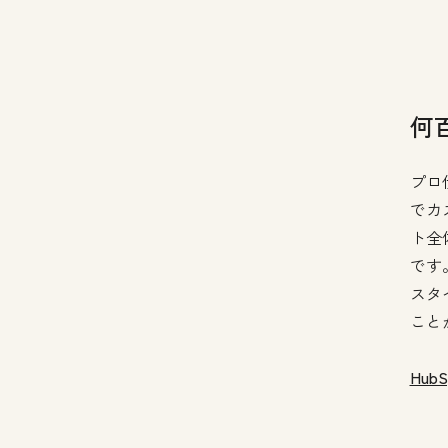
何
プロ
でカ
ト全
です
スタ
こと
Hu