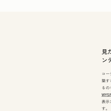
見
ン
コー
築す
るの
WYSI
表示
す。