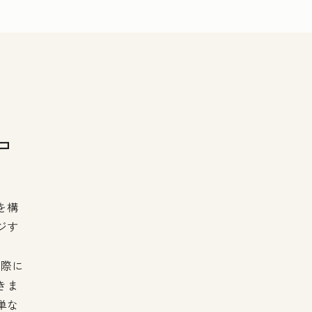
コ
を構
ジす
実際に
きま
単な