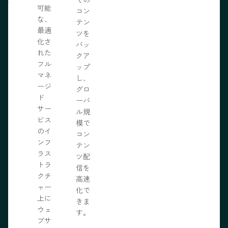
可能
の力
コン
な、
限に
テン
最適
きま
ツを
化さ
バッ
れた
クア
フル
ップ
マネ
し、
ージ
グロ
ド
ーバ
サー
ル規
ビス
模で
のイ
コン
ンフ
テン
ラス
ツ配
トラ
信を
クチ
高速
ャー
化で
上に
きま
ウェ
す。
ブサ