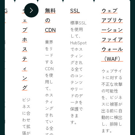
WYG
ウ
無料
SSL
ウェブ
前へ
次へ
ィタ
ェ
の
アプリケ
標準SSL
ブ
CDN
ーション
を使用
して、
ホ
ファイア
ま編
業界
HubSpot
ス
ウォール
成形
をリ
でホス
めな
ード
ティン
テ
（WAF）
業で
する
グされ
ィ
ール
CDN
る全て
ウェブサイ
らし
を使
のコン
ン
トに対する
ブサ
用し
テンツ
不正な攻撃
グ
作り
て、
やリー
の可能性
う。
ホス
ドのデ
を、ビジネ
ビジ
ール
ティ
ータを
スに被害が
ネス
ェブ
ング
保護で
出る前に自
に合
プロ
され
きま
動的に検出
わせ
採用
てい
す。
し、排除し
て拡
いる
る全
ます。
張が
開発
ての