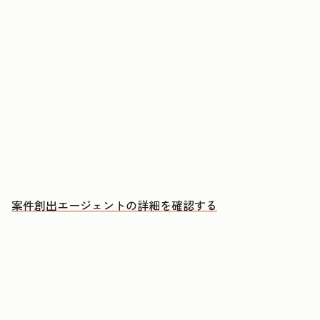
アカウントに購買検討のシグナルが現れたタイミ
ングでアプローチする
ミーティングのたびに、CRMへの自動更新とフォ
ローアップEメールの下書きを承認する
成約につながる会話により多くの時間を充てる
案件創出エージェントの詳細を確認する