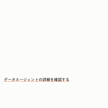
コンタクトや企業に関する質問に回答する
CRMデータ、通話、Eメール、文書からインサイ
トを取得する
優先的にアプローチすべきアカウントと、その理
由を把握する
データエージェントの詳細を確認する