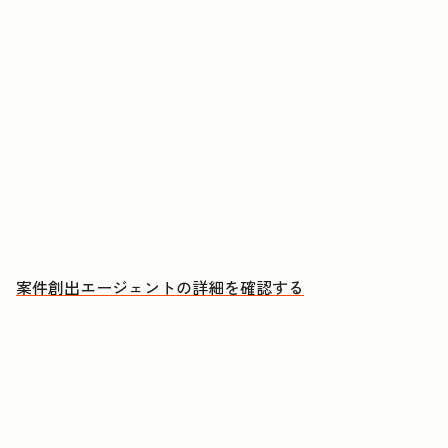
アカウントに購買検討のシグナルが現れたタイミ
ングでアプローチする
ミーティングのたびに、CRMへの自動更新とフォ
ローアップEメールの下書きを承認する
成約につながる会話により多くの時間を充てる
案件創出エージェントの詳細を確認する