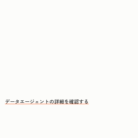
コンタクトや企業に関する質問に回答する
CRMデータ、通話、Eメール、文書からインサイ
トを取得する
優先的にアプローチすべきアカウントと、その理
由を把握する
データエージェントの詳細を確認する