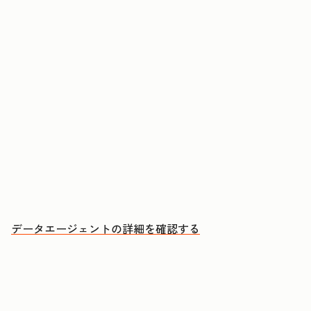
コンタクトや企業に関する質問に回答する
CRMデータ、通話、Eメール、文書からインサイ
トを取得する
優先的にアプローチすべきアカウントと、その理
由を把握する
データエージェントの詳細を確認する