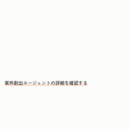
アカウントに購買検討のシグナルが現れたタイミ
ングでアプローチする
ミーティングのたびに、CRMへの自動更新とフォ
ローアップEメールの下書きを承認する
成約につながる会話により多くの時間を充てる
案件創出エージェントの詳細を確認する