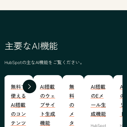
主要なAI機能
HubSpotの主なAI機能をご覧ください。
無料で
AI搭載
無
AI搭載
A
前へ
次へ
使える
のウェ
料
のEメ
の
AI搭載
ブサイ
の
ール生
リ
のコン
ト生成
メ
成機能
ト
テンツ
機能
タ
HubSpot
Hub