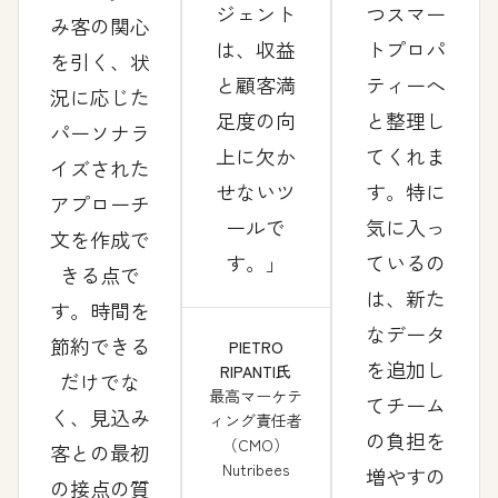
ジェント
つスマー
み客の関心
は、収益
トプロパ
を引く、状
と顧客満
ティーへ
況に応じた
足度の向
と整理し
パーソナラ
上に欠か
てくれま
イズされた
せないツ
す。特に
アプローチ
ールで
気に入っ
文を作成で
す。
ているの
きる点で
は、新た
す。時間を
なデータ
節約できる
PIETRO
を追加し
RIPANTI氏
だけでな
最高マーケテ
てチーム
く、見込み
ィング責任者
の負担を
（CMO）
客との最初
Nutribees
増やすの
の接点の質