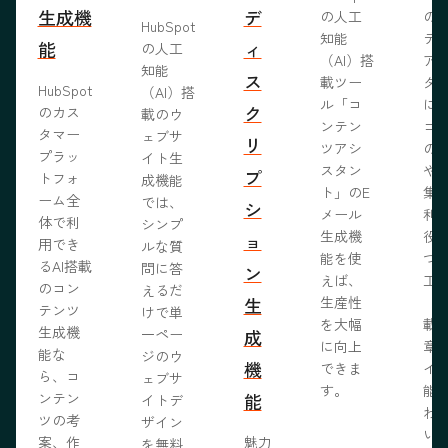
生成機
デ
の人工
の
HubSpot
知能
テ
能
ィ
の人工
（AI）搭
ア
知能
ス
載ツー
タ
HubSpot
（AI）搭
ル「コ
に
ク
のカス
載のウ
ンテン
コ
タマー
ェブサ
リ
ツアシ
の
プラッ
イト生
スタン
や
プ
トフォ
成機能
ト」のE
集
ーム全
では、
シ
メール
利
体で利
シンプ
生成機
役
ョ
用でき
ルな質
能を使
つ
るAI搭載
問に答
ン
えば、
工
のコン
えるだ
生
生産性
（A
テンツ
けで単
を大幅
載
生成機
一ペー
成
に向上
章
能な
ジのウ
機
できま
イ
ら、コ
ェブサ
す。
能
ンテン
能
イトデ
わ
ツの考
ザイン
い
案、作
魅力
を無料