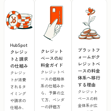
HubSpot
プラットフ
クレジット
クレジッ
ォームがク
ベースのAI
トと請求
レジットベ
料金ガイド
の仕組み
ースの料金
クレジットベ
クレジッ
体系へ移行
ースの価格体
トが消費
する理由
系の仕組みか
されるタ
クレジット
ら、予算の立
イミング
ベースの料
て方、ベンダ
や請求の
金体系が広
ーの評価方
仕組み、