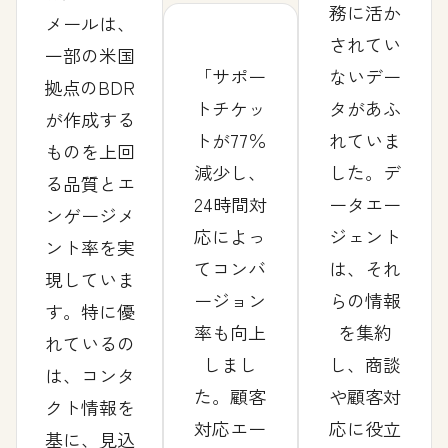
務に活か
メールは、
されてい
一部の米国
サポー
ないデー
拠点のBDR
トチケッ
タがあふ
が作成する
トが77％
れていま
ものを上回
減少し、
した。デ
る品質とエ
24時間対
ータエー
ンゲージメ
応によっ
ジェント
ント率を実
てコンバ
は、それ
現していま
ージョン
らの情報
す。特に優
率も向上
を集約
れているの
しまし
し、商談
は、コンタ
た。顧客
や顧客対
クト情報を
対応エー
応に役立
基に、見込