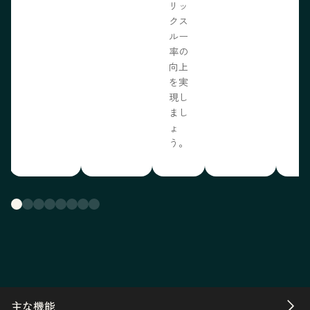
リッ
クス
ルー
率の
向上
を実
現し
まし
ょ
う。
主な機能