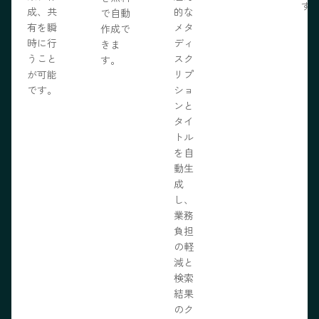
す
成、共
的な
で自動
有を瞬
メタ
作成で
時に行
ディ
きま
うこと
スク
す。
が可能
リプ
です。
ショ
ンと
タイ
トル
を自
動生
成
し、
業務
負担
の軽
減と
検索
結果
のク