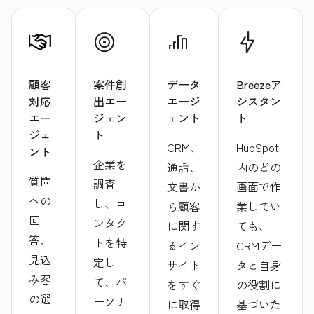
顧客
案件創
データ
Breezeア
対応
出エー
エージ
シスタン
エー
ジェン
ェント
ト
ジェ
ト
CRM、
HubSpot
ント
企業を
通話、
内のどの
質問
調査
文書か
画面で作
への
し、コ
ら顧客
業してい
回
ンタク
に関す
ても、
答、
トを特
るイン
CRMデー
見込
定し
サイト
タと自身
み客
て、パ
をすぐ
の役割に
の選
ーソナ
に取得
基づいた