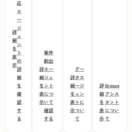
応
エ
ー
ジ
詳
ェ
細
ン
を
ト
案件
表
の
創出
示
詳
詳
エー
デー
細
細
ジェ
詳
タエ
を
を
ント
細
ージ
詳
Breeze
確
表
につ
を
ェン
細
アシス
認
示
いて
表
トに
を
タント
す
確認
示
つい
表
につい
る
する
て
示
て