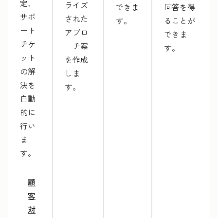
定、
ライズ
できま
回答を得
サポ
された
す。
ることが
ート
アプロ
できま
チケ
ーチ案
す。
ット
を作成
の解
しま
決を
す。
自動
的に
行い
ま
す。
顧
客
対