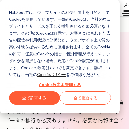
メ
ュ
HubSpotでは、ウェブサイトの利便性向上を目的として
Cookieを使用しています。一部のCookieは、当社のウェ
Agent Hub
ブサイトとサービスを正しく機能させるため必須となり
ます。その他のCookieは任意で、お客さまに合わせた広
告の配信や利用状況の分析など、ウェブサイト上で質の
高い体験を提供するために使用されます。全てのCookie
の許可、任意のCookieの拒否・個別管理が行えます。い
エージェント作成ツール（ベータ版）
ずれかを選択しない場合、既定のCookie設定が適用され
あなたのアイデアを、
ます。Cookieの設定はいつでも変更できます。詳細につ
いては、当社の
Cookieポリシー
をご確認ください。
エージェントへ
Cookie設定を管理する
全て許可する
全て拒否する
エージェントに任せたい業務を説明するだけで、自
動で構築できます。専用ツールもコーディングも、
データの移行も必要ありません。必要な情報は全て