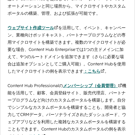
オートメーションと同じ場所から、マイクロサイトやカスタム
ポータルの構築、管理、および拡張が可能です。
ウェブサイト作成ツール
を活用して、イベント、キャンペー
ン、業種向けポッドキャスト、パートナープログラムなどの専
用マイクロサイトを構築できます。複数のマイクロサイトが必
要な場合、Content Hub Enterpriseでは1つの主ドメインに加
えて、9つのルートドメインを追加できます（さらに必要な場
合は追加オプションとしてご購入可能）。Content Hubを使用
したマイクロサイトの例を表示できます
：こちら
。
Content Hub Professionalの
メンバーシップ（会員管理）
機
能を活用して、顧客、会員登録サイト、販売代理店、パートナ
ープログラムなど向けのカスタムポータルを構築します。自分
でシンプルなカスタムポータルを構築することも、開発者と協
力してCRMデータ、パーソナライズされたダッシュボード、ウ
ェブアプリなどを利用した複雑なカスタムポータルを構築する
こともできます。Content Hubのカスタムポータルの例を表示