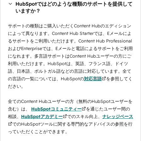
HubSpotではどのような種類のサポートを提供して
いますか？
サポートの種類はご購入いただくContent Hubのエディション
によって異なります。Content Hub Starterでは、Eメールによ
るサポートをご利用いただけます。Content Hub Professional
およびEnterpriseでは、Eメールと電話によるサポートをご利用
になれます。多言語サポートはContent Hubユーザーの方にご
利用いただけます。HubSpotは、英語、フランス語、ドイツ
語、日本語、ポルトガル語などの言語に対応しています。全て
の言語の一覧については、HubSpotの
対応言語
を参照してく
ださい。
全てのContent Hubユーザーの方（無料のHubSpotユーザーを
含む）は、
HubSpotコミュニティー
を通じたユーザー間の
相談、
HubSpotアカデミー
でのスキル向上、
ナレッジベース
でのHubSpotツールに関する専門的なアドバイスの参照を行
っていただくことができます。