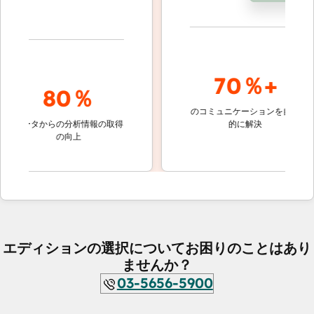
70％+
80％
のコミュニケーションを自動
顧客対
データからの分析情報の取得
的に解決
しない
の向上
ケッ
エディションの選択についてお困りのことはあり
ませんか？
03-5656-5900