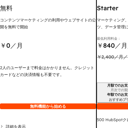
無料
Starter
コンテンツマーケティングの利用やウェブサイトの公
マーケティング
開を無料で開始
ツ、データ管理
最低利用料金：
￥0
／月
￥840
／月
￥2,400
／月／
2人のユーザーまで料金はかかりません。クレジット
カードなどの決済情報も不要です。
月額でのお支
請求期間
月次での契
年額でのお支
おすすめプ
無料機能から始める
500
HubSpot
詳細を表示