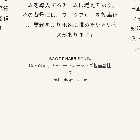
ームを導入するチームは増えており、
品質
H
その背景には、ワークフローを効率化
る信
フ
し、業務をより迅速に進めたいという
す
知
ニーズがあります
入
シ
SCOTT HARRISON氏
DocuSign、ISVパートナーシップ担当副社
長
Technology Partner