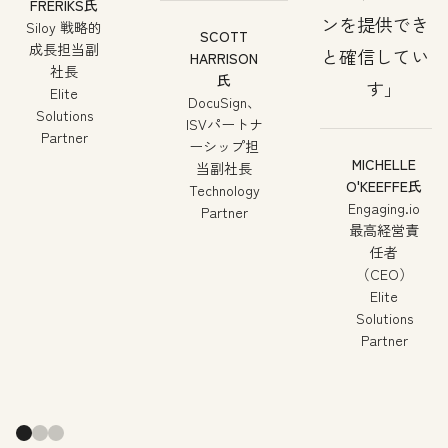
FRERIKS氏
ンを提供できる
Siloy 戦略的
SCOTT
成長担当副
と確信していま
HARRISON
社長
氏
す
Elite
DocuSign、
Solutions
ISVパートナ
Partner
ーシップ担
MICHELLE
当副社長
O'KEEFFE氏
Technology
Engaging.io
Partner
最高経営責
任者
（CEO）
Elite
Solutions
Partner