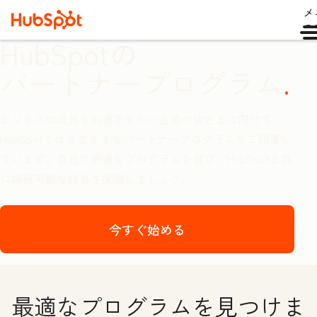
メ
ュ
HubSpotの
パートナープログラム
ビジネスの成長を加速させたい企業の皆さまに向けて、
HubSpotではさまざまなパートナープログラムをご用意し
ています。自社に最適なプログラムを選び、HubSpotと共
に持続可能な成長を実現しましょう。
今すぐ始める
最適なプログラムを見つけま