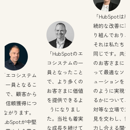
HubSpotは継
続的な改善に取
り組んでおり、
それは私たちも
HubSpotのエ
同じです。共通
コシステムの一
のお客さまにと
員となったこと
って最適なソリ
エコシステム
で、より多くの
ューションをど
の一員となるこ
お客さまに価値
のように実現す
とで、顧客から
を提供できるよ
るかについて、
の信頼獲得につ
うになりまし
対等な立場で意
ながります。
た。当社も着実
見を交わし、協
HubSpotが中堅
な成長を続けて
力し合える関係