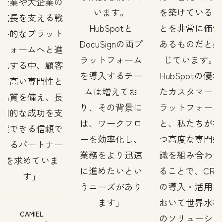
企業や大企業の
います。
を築けているこ
成長を支える戦
HubSpotと
とを非常に価値
略的なプラット
DocuSignの両プ
あるものだと感
フォームへと進
ラットフォーム
じています。
化する中、顧客
を導入するチー
HubSpotの優れ
は高い専門性と
ムは増えてお
たカスタマープ
品質を備え、長
り、その背景に
ラットフォーム
期的な成功を支
は、ワークフロ
と、私たちが持
援できる信頼で
ーを効率化し、
つ高度な専門知
きるパートナー
業務をより迅速
識を組み合わせ
を求めていま
に進めたいとい
ることで、CRM
す
うニーズがあり
の導入・活用に
ます
おいて世界水準
CAMIEL
のソリューショ