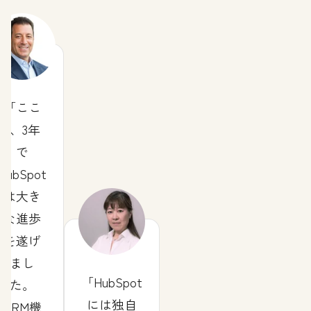
ここ
2、3年
で
HubSpot
は大き
な進歩
を遂げ
まし
HubSpot
た。
には独自
CRM機