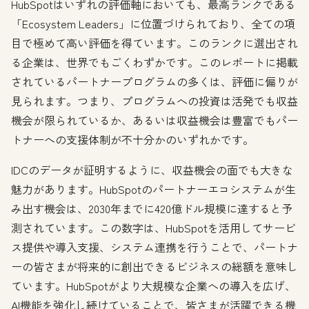
HubSpotはいずれの評価軸においても、最高ランクである
「Ecosystem Leaders」に位置づけられており、全ての項
目で極めて高い評価を得ています。このランクに選出され
る企業は、世界でもごくわずかです。このレポートに掲載
されているパートナープログラムの多くは、評価に偏りが
見られます。つまり、プログラムへの投資は活発でも収益
機会が限られているか、あるいは収益機会は豊富でもパー
トナーへの支援体制が不十分かのいずれかです。
IDCのデータが証明するように、収益機会の面でも大きな
魅力があります。HubSpotのパートナーエコシステムが生
み出す機会は、2030年までに420億ドル規模に達すると予
測されています。この数字は、HubSpotを活用してサービ
ス提供や導入支援、システム連携を行うことで、パートナ
ーの皆さまが将来的に創出できるビジネスの総額を意味し
ています。HubSpotがより大規模な企業への導入を広げ、
AI機能を強化し続けていることで、皆さまが活躍できる機