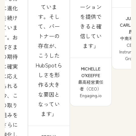
ていま
ーション
に進化
す。そし
を提供で
を続け
JUA
CARLOS
て、パー
きると確
ていま
氏
トナーの
信してい
す。お
中南米
存在が、
ます
CEO
客さま
Instrume
こうした
の期待
Grou
HubSpotら
に確実
MICHELLE
しさを形
に応え
O'KEEFFE
最高経営責任
作る大き
られる
者（CEO）
な要因と
今、こ
Engaging.io
なってい
の取り
ます
組みを
さらに
強化し