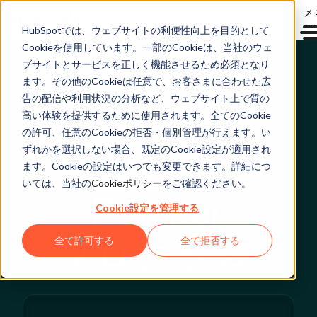
メ
ュ
HubSpotでは、ウェブサイトの利便性向上を目的として
Cookieを使用しています。一部のCookieは、当社のウェ
ブサイトとサービスを正しく機能させるため必須となり
ます。その他のCookieは任意で、お客さまに合わせた広
告の配信や利用状況の分析など、ウェブサイト上で質の
高い体験を提供するために使用されます。全てのCookie
今すぐ参加
の許可、任意のCookieの拒否・個別管理が行えます。い
Solutions
ずれかを選択しない場合、既定のCookie設定が適用され
ます。Cookieの設定はいつでも変更できます。詳細につ
いては、当社の
Cookieポリシー
をご確認ください。
Partner
Cookie設定を管理する
プログラム
全て許可する
全て拒否する