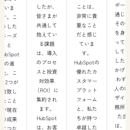
ポー
したが、
ことは、
いま
通じ
皆さまが
非常に貴
す。こ
その
共通して
重なこと
うした
を身
抱えてい
だと感じ
ニーズ
って
る課題
ていま
と
して
は、導入
す。
HubSpot
した
のプロセ
HubSpotの
の進
かげ
スと投資
優れたカ
化、こ
わずか
対効果
スタマー
の2つが
人のU
（ROI）に
プラット
合致し
ザイ
集約され
フォーム
たこと
務所
ます。
と、私た
が現在
た当
HubSpot
ちが持つ
の成果
は、
は、お客
卓越した
につな