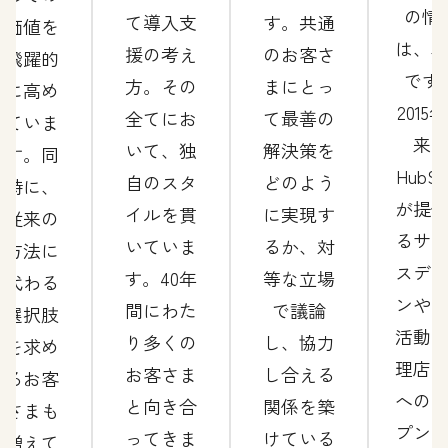
の情
て導入支
す。共通
価値を
は、
援の考え
のお客さ
飛躍的
です
方。その
まにとっ
に高め
2015
全てにお
て最善の
ていま
来
いて、独
解決策を
す。同
HubSp
自のスタ
どのよう
時に、
が提
イルを貫
に実現す
従来の
るサ
いていま
るか、対
方法に
スデ
す。40年
等な立場
代わる
ンや
間にわた
で議論
選択肢
活動
り多くの
し、協力
を求め
理店
お客さま
し合える
るお客
への
と向き合
関係を築
さまも
プン
ってきま
けている
増えて