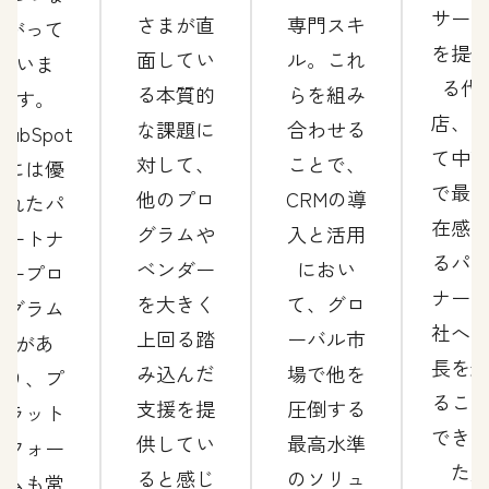
サー
さまが直
専門スキ
がって
を提
面してい
ル。これ
いま
る代
る本質的
らを組み
す。
店、
な課題に
合わせる
HubSpot
て中
対して、
ことで、
には優
で最
他のプロ
CRMの導
れたパ
在感
グラムや
入と活用
ートナ
るパ
ベンダー
におい
ープロ
ナー
を大きく
て、グロ
グラム
社へ
上回る踏
ーバル市
があ
長を
み込んだ
場で他を
り、プ
るこ
支援を提
圧倒する
ラット
でき
供してい
最高水準
フォー
た
ると感じ
のソリュ
ムも常