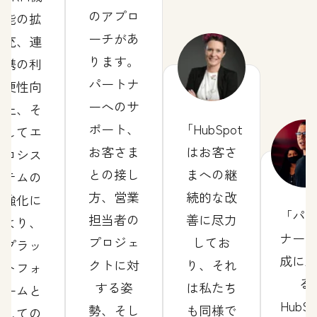
のアプロ
能の拡
ーチがあ
充、連
ります。
携の利
パートナ
便性向
ーへのサ
上、そ
ポート、
HubSpot
してエ
お客さま
はお客さ
コシス
との接し
まへの継
テムの
方、営業
続的な改
強化に
パ
担当者の
善に尽力
より、
ナー
プロジェ
してお
プラッ
成に
クトに対
り、それ
トフォ
る
する姿
は私たち
ームと
HubSp
勢、そし
も同様で
しての