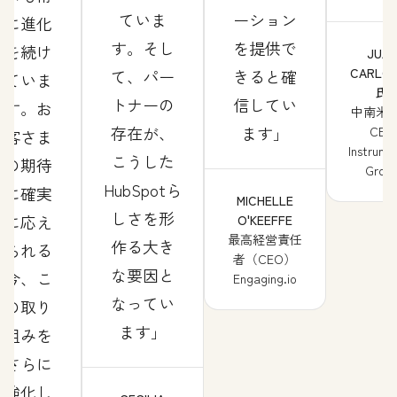
ていま
ーション
に進化
す。そし
を提供で
を続け
JUA
CARLOS
て、パー
きると確
ていま
氏
トナーの
信してい
す。お
中南米
存在が、
ます
CEO
客さま
Instrume
こうした
の期待
Grou
HubSpotら
に確実
MICHELLE
しさを形
に応え
O'KEEFFE
最高経営責任
作る大き
られる
者（CEO）
な要因と
今、こ
Engaging.io
なってい
の取り
ます
組みを
さらに
強化し