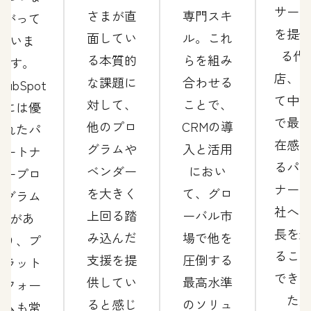
サー
さまが直
専門スキ
がって
を提
面してい
ル。これ
いま
る代
る本質的
らを組み
す。
店、
な課題に
合わせる
HubSpot
て中
対して、
ことで、
には優
で最
他のプロ
CRMの導
れたパ
在感
グラムや
入と活用
ートナ
るパ
ベンダー
におい
ープロ
ナー
を大きく
て、グロ
グラム
社へ
上回る踏
ーバル市
があ
長を
み込んだ
場で他を
り、プ
るこ
支援を提
圧倒する
ラット
でき
供してい
最高水準
フォー
た
ると感じ
のソリュ
ムも常