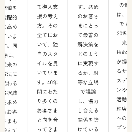
の情
て導入支
す。共通
価値を
は、
援の考え
のお客さ
飛躍的
です
方。その
まにとっ
に高め
2015
全てにお
て最善の
ていま
来
いて、独
解決策を
す。同
HubSp
自のスタ
どのよう
時に、
が提
イルを貫
に実現す
従来の
るサ
いていま
るか、対
方法に
スデ
す。40年
等な立場
代わる
ンや
間にわた
で議論
選択肢
活動
り多くの
し、協力
を求め
理店
お客さま
し合える
るお客
への
と向き合
関係を築
さまも
プン
ってきま
けている
増えて