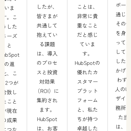
ポー
したが、
ことは、
いま
通じ
皆さまが
非常に貴
す。こ
その
共通して
重なこと
うした
を身
抱えてい
だと感じ
ニーズ
って
る課題
ていま
と
して
は、導入
す。
HubSpot
した
のプロセ
HubSpotの
の進
かげ
スと投資
優れたカ
化、こ
わずか
対効果
スタマー
の2つが
人のU
（ROI）に
プラット
合致し
ザイ
集約され
フォーム
たこと
務所
ます。
と、私た
が現在
た当
HubSpot
ちが持つ
の成果
は、
は、お客
卓越した
につな