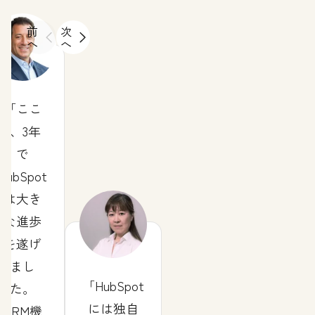
前
次
へ
へ
ここ
2、3年
で
HubSpot
は大き
な進歩
を遂げ
まし
HubSpot
た。
には独自
CRM機