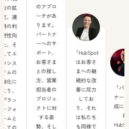
のアプロ
能の拡
ーチがあ
充、連
ります。
携の利
パートナ
便性向
ーへのサ
上、そ
ポート、
HubSpot
してエ
お客さま
はお客さ
コシス
との接し
まへの継
テムの
方、営業
続的な改
強化に
パ
担当者の
善に尽力
より、
ナー
プロジェ
してお
プラッ
成に
クトに対
り、それ
トフォ
る
する姿
は私たち
ームと
HubSp
勢、そし
も同様で
しての