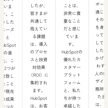
ポー
したが、
ことは、
いま
通じ
皆さまが
非常に貴
す。こ
その
共通して
重なこと
うした
を身
抱えてい
だと感じ
ニーズ
って
る課題
ていま
と
して
は、導入
す。
HubSpot
した
のプロセ
HubSpotの
の進
かげ
スと投資
優れたカ
化、こ
わずか
対効果
スタマー
の2つが
人のU
（ROI）に
プラット
合致し
ザイ
集約され
フォーム
たこと
務所
ます。
と、私た
が現在
た当
HubSpot
ちが持つ
の成果
は、
は、お客
卓越した
につな