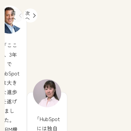
前
次
へ
へ
ここ
2、3年
で
HubSpot
は大き
な進歩
を遂げ
まし
HubSpot
た。
には独自
CRM機