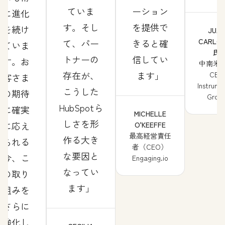
ていま
ーション
に進化
す。そし
を提供で
を続け
JUA
CARLOS
て、パー
きると確
ていま
氏
トナーの
信してい
す。お
中南米
存在が、
ます
CEO
客さま
Instrume
こうした
の期待
Grou
HubSpotら
に確実
MICHELLE
しさを形
に応え
O'KEEFFE
最高経営責任
作る大き
られる
者（CEO）
な要因と
今、こ
Engaging.io
なってい
の取り
ます
組みを
さらに
強化し