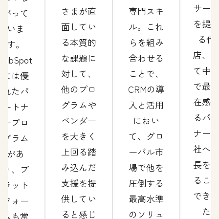
サー
さまが直
専門スキ
がって
を提
面してい
ル。これ
いま
る代
る本質的
らを組み
す。
店、
な課題に
合わせる
HubSpot
て中
対して、
ことで、
には優
で最
他のプロ
CRMの導
れたパ
在感
グラムや
入と活用
ートナ
るパ
ベンダー
におい
ープロ
ナー
を大きく
て、グロ
グラム
社へ
上回る踏
ーバル市
があ
長を
み込んだ
場で他を
り、プ
るこ
支援を提
圧倒する
ラット
でき
供してい
最高水準
フォー
た
ると感じ
のソリュ
ムも常