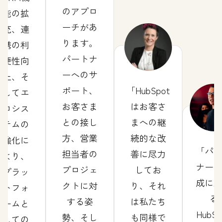
のアプロ
能の拡
ーチがあ
充、連
ります。
携の利
パートナ
便性向
ーへのサ
上、そ
ポート、
HubSpot
してエ
お客さま
はお客さ
コシス
との接し
まへの継
テムの
方、営業
続的な改
強化に
パ
担当者の
善に尽力
より、
ナー
プロジェ
してお
プラッ
成に
クトに対
り、それ
トフォ
る
する姿
は私たち
ームと
HubSp
勢、そし
も同様で
しての