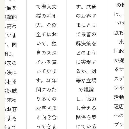
の情
て導入支
す。共通
価値を
は、
援の考え
のお客さ
飛躍的
です
方。その
まにとっ
に高め
2015
全てにお
て最善の
ていま
来
いて、独
解決策を
す。同
HubSp
自のスタ
どのよう
時に、
が提
イルを貫
に実現す
従来の
るサ
いていま
るか、対
方法に
スデ
す。40年
等な立場
代わる
ンや
間にわた
で議論
選択肢
活動
り多くの
し、協力
を求め
理店
お客さま
し合える
るお客
への
と向き合
関係を築
さまも
プン
ってきま
けている
増えて