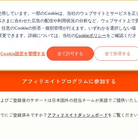
eを使用しています。一部のCookieは、当社のウェブサイトとサービスを正
お客さまに合わせた広告の配信や利用状況の分析など、ウェブサイト上で
、任意のCookieの拒否・個別管理が行えます。いずれかを選択しない場
でも変更できます。詳細については、当社の
Cookieポリシー
をご確認くださ
プログラムでビジネスの
Cookie設定を管理する
全て許可する
全て拒否する
さまごとに、30％の継続コミッションをお受け取りいただけま
アフィリエイトプログラムに参加する
よびご登録後のサポートは日本国外の担当チームが英語でご提供いたし
でにご登録済みですか？
アフィリエイトダッシュボード
をご覧ください