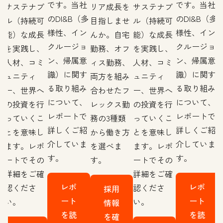
です。当社
です。当社
を
サステナブ
リア成長を
サステナブ
のDI&B（多
のDI&B（多
せ
ル（持続可
目指しませ
ル（持続可
様性、イン
様性、イン
宅
能）な成長
んか。自宅
能）な成長
クルージョ
クルージョ
フ
を実践し、
勤務、オフ
を実践し、
ン、帰属意
ン、帰属意
、
人材、コミ
ィス勤務、
人材、コミ
識）に関す
識）に関す
み
ュニティ
両方を組み
ュニティ
る取り組み
る取り組み
フ
ー、世界へ
合わせたフ
ー、世界へ
について、
について、
勤
の投資を行
レックス勤
の投資を行
レポートで
レポートで
っていくこ
務の3種類
っていくこ
詳しくご紹
詳しくご紹
方
とを意味し
から働き方
とを意味し
介していま
介していま
ます。レポ
を選べま
ます。レポ
す。
す。
ートでその
す。
ートでその
詳細をご確
詳細をご確
レポ
レポ
認くださ
認くださ
採用
ート
ート
い。
い。
情報
を読
を読
を確