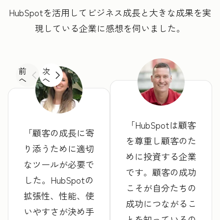
HubSpotを活用してビジネス成長と大きな成果を実
現している企業に感想を伺いました。
前
次
へ
へ
HubSpotは顧客
顧客の成長に寄
を尊重し顧客のた
り添うために適切
めに投資する企業
なツールが必要で
です。顧客の成功
した。HubSpotの
こそが自分たちの
拡張性、性能、使
成功につながるこ
いやすさが決め手
とを知っているの