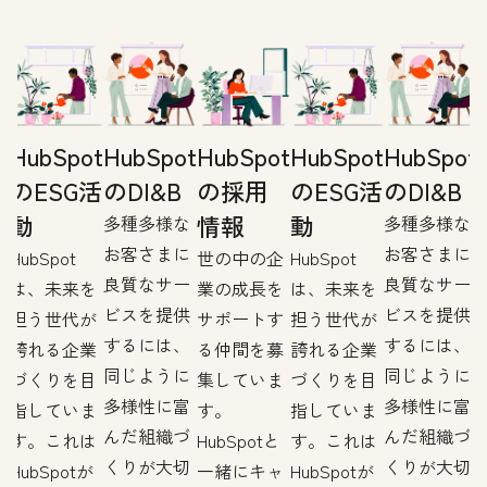
t
HubSpot
HubSpot
HubSpot
HubSpot
HubSpot
のESG活
のDI&B
の採用
のESG活
のDI&B
動
情報
動
多種多様な
多種多様な
お客さまに
お客さまに
企
HubSpot
世の中の企
HubSpot
良質なサー
良質なサー
を
は、未来を
業の成長を
は、未来を
ビスを提供
ビスを提供
す
担う世代が
サポートす
担う世代が
するには、
するには、
募
誇れる企業
る仲間を募
誇れる企業
同じように
同じように
ま
づくりを目
集していま
づくりを目
多様性に富
多様性に富
指していま
す。
指していま
んだ組織づ
んだ組織づ
す。これは
HubSpotと
す。これは
くりが大切
くりが大切
ャ
HubSpotが
一緒にキャ
HubSpotが