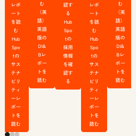
む
む
レポ
認す
レポ
（英
（英
ート
る
ート
語）
語）
を読
Hub
を読
英語
英語
む
Spo
む
版の
版の
Hub
tの
Hub
DI&
DI&
Spo
採用
Spo
Bレ
Bレ
tの
情報
tの
ポー
ポー
サス
を確
サス
トを
トを
テナ
認す
テナ
読む
読む
ビリ
る
ビリ
ティ
ティ
ーレ
ーレ
ポー
ポー
トを
トを
読む
読む