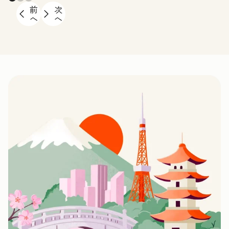
前
次
へ
へ